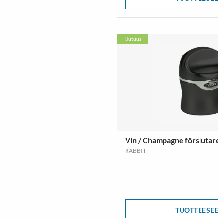
Uutuus
Vin / Champagne förslutar
RABBIT
TUOTTEESE