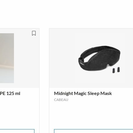
lusukat
Vaelluskengät & Nilkkurit
TÄ ENEMMÄN
NÄYTÄ ENEMMÄN
PE 125 ml
Midnight Magic Sleep Mask
CABEAU