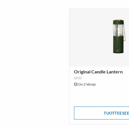
Original Candle Lantern
UCO
On 2 Värejä
TUOTTEESE