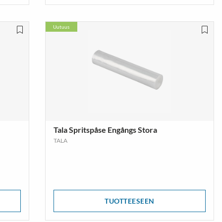
Uutuus
Tala Spritspåse Engångs Stora
TALA
TUOTTEESEEN