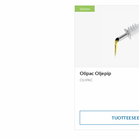
Uutuus
Olipac Oljepip
OLIPAC
TUOTTEESE