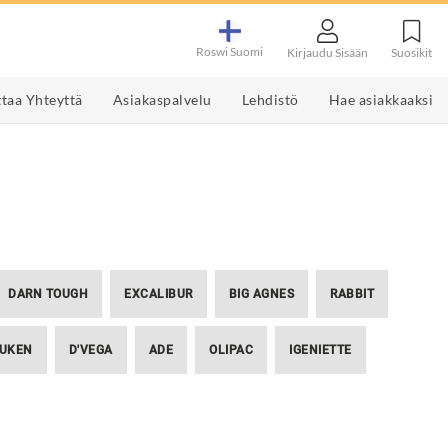
Roswi Suomi
Suosikit
Kirjaudu Sisään
taa Yhteyttä
Asiakaspalvelu
Lehdistö
Hae asiakkaaksi
s
et
Työkalut & Välineet
Maustemyllyt ja tarvikkeet
Järjestys & Siisteys
Pippurimyllyt
t & Varaosat
kinavaaja
Mylly setti
 ja -muotit
Sähkökäyttöiset
maustemyllyt
uri
Kahvimyllyt
MMÄN
DARN TOUGH
EXCALIBUR
BIG AGNES
RABBIT
UKEN
D'VEGA
ADE
OLIPAC
IGENIETTE
Tuotedisplay
Tuotedisplay