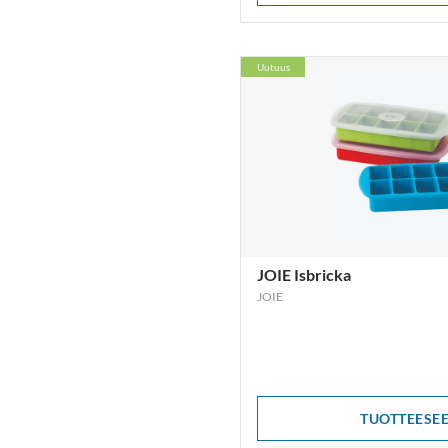
Uutuus
JOIE Isbricka
JOIE
TUOTTEESE