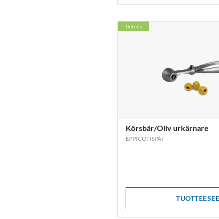
Uutuus
Körsbär/Oliv urkärnare
EPPICOTISPAI
TUOTTEESE