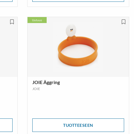
Uutuus
JOIE Äggring
JOIE
TUOTTEESEEN