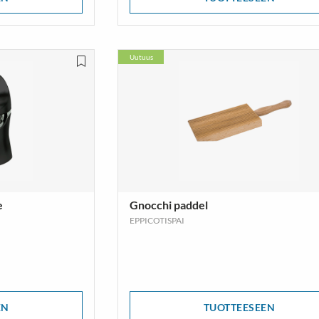
Uutuus
e
Gnocchi paddel
EPPICOTISPAI
EN
TUOTTEESEEN