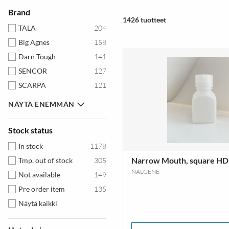
Lisätarvikkeet & Varaosat
Tölkit
Urhei
Brand
Skrubbduken
Prepara
1426 tuotteet
NÄY
UCO
Rabbit
TALA
204
Skrubbduken
Big Agnes
158
Tala
Darn Tough
141
Siivous ja taloudenhoito
Tekniikka
SENCOR
127
Terveys ja kauneus
SCARPA
121
Ääni ja kuva
Eppicotispai
71
NÄYTÄ ENEMMÄN
Hydrapak
61
MOHA!
46
Stock status
ENO
43
In stock
1178
UCO
43
Narrow Mouth, square HD
Tmp. out of stock
305
CRUSHGRIND
42
NALGENE
Not available
149
ADE
41
Pre order item
135
Nalgene
41
Näytä kaikki
IGENIETTI
39
JOIE
39