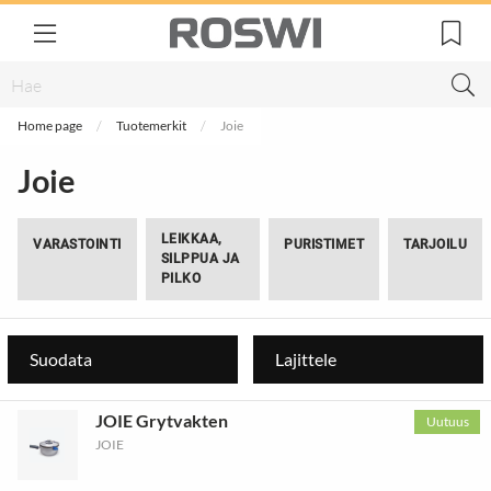
Home page
Tuotemerkit
Joie
Joie
LEIKKAA,
VARASTOINTI
PURISTIMET
TARJOILU
SILPPUA JA
PILKO
Suodata
Lajittele
JOIE Grytvakten
Uutuus
JOIE