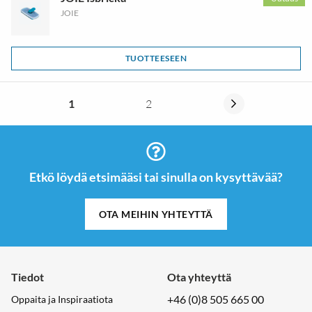
JOIE
TUOTTEESEEN
1
2
Etkö löydä etsimääsi tai sinulla on kysyttävää?
OTA MEIHIN YHTEYTTÄ
Tiedot
Ota yhteyttä
+46 (0)8 505 665 00
Oppaita ja Inspiraatiota