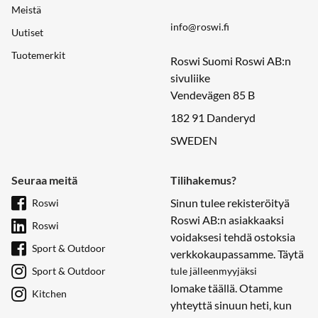
Meistä
info@roswi.fi
Uutiset
Tuotemerkit
Roswi Suomi Roswi AB:n
sivuliike
Vendevägen 85 B
182 91 Danderyd
SWEDEN
Seuraa meitä
Tilihakemus?
Sinun tulee rekisteröityä
Roswi
Roswi AB:n asiakkaaksi
Roswi
voidaksesi tehdä ostoksia
Sport & Outdoor
verkkokaupassamme. Täytä
Sport & Outdoor
tule jälleenmyyjäksi
lomake täällä. Otamme
Kitchen
yhteyttä sinuun heti, kun