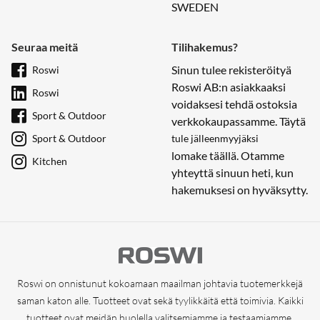
SWEDEN
Seuraa meitä
Tilihakemus?
Sinun tulee rekisteröityä
Roswi
Roswi AB:n asiakkaaksi
Roswi
voidaksesi tehdä ostoksia
Sport & Outdoor
verkkokaupassamme. Täytä
Sport & Outdoor
tule jälleenmyyjäksi
lomake täällä. Otamme
Kitchen
yhteyttä sinuun heti, kun
hakemuksesi on hyväksytty.
Roswi on onnistunut kokoamaan maailman johtavia tuotemerkkejä
saman katon alle. Tuotteet ovat sekä tyylikkäitä että toimivia. Kaikki
tuotteet ovat meidän huolella valitsemiamme ja testaamiamme.