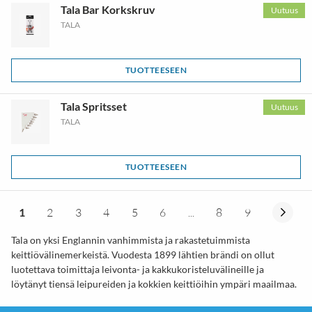
Tala Bar Korkskruv
Uutuus
TALA
TUOTTEESEEN
Tala Spritsset
Uutuus
TALA
TUOTTEESEEN
1
2
3
4
5
6
...
8
9
Tala on yksi Englannin vanhimmista ja rakastetuimmista
keittiövälinemerkeistä. Vuodesta 1899 lähtien brändi on ollut
luotettava toimittaja leivonta- ja kakkukoristeluvälineille ja
löytänyt tiensä leipureiden ja kokkien keittiöihin ympäri maailmaa.