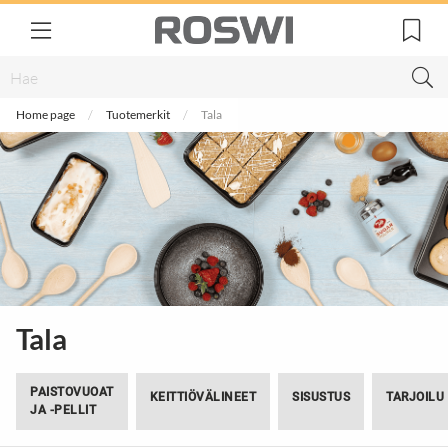
Home page
Tuotemerkit
Tala
Tala
PAISTOVUOAT
KEITTIÖVÄLINEET
SISUSTUS
TARJOILU
JA -PELLIT