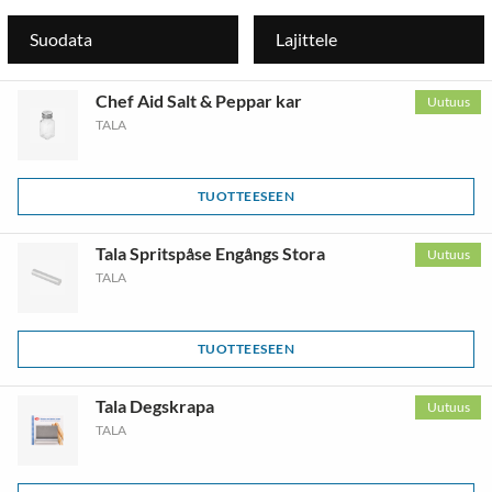
Suodata
Lajittele
Chef Aid Salt & Peppar kar
Uutuus
TALA
TUOTTEESEEN
Tala Spritspåse Engångs Stora
Uutuus
TALA
TUOTTEESEEN
Tala Degskrapa
Uutuus
TALA