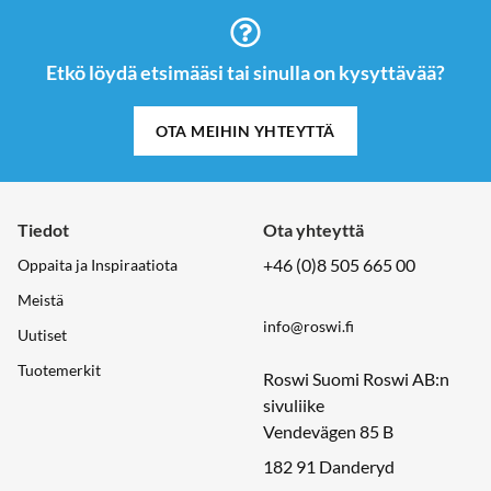
Etkö löydä etsimääsi tai sinulla on kysyttävää?
OTA MEIHIN YHTEYTTÄ
Tiedot
Ota yhteyttä
+46 (0)8 505 665 00
Oppaita ja Inspiraatiota
Meistä
info@roswi.fi
Uutiset
Tuotemerkit
Roswi Suomi Roswi AB:n
sivuliike
Vendevägen 85 B
182 91 Danderyd