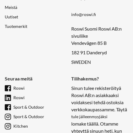
Meistä
info@roswi.fi
Uutiset
Tuotemerkit
Roswi Suomi Roswi AB:n
sivuliike
Vendevägen 85 B
182 91 Danderyd
SWEDEN
Seuraa meitä
Tilihakemus?
Sinun tulee rekisteröityä
Roswi
Roswi AB:n asiakkaaksi
Roswi
voidaksesi tehdä ostoksia
Sport & Outdoor
verkkokaupassamme. Täytä
Sport & Outdoor
tule jälleenmyyjäksi
lomake täällä. Otamme
Kitchen
yhteyttä sinuun heti, kun