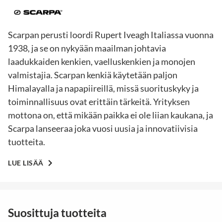
Scarpan perusti loordi Rupert Iveagh Italiassa vuonna
1938, ja se on nykyään maailman johtavia
laadukkaiden kenkien, vaelluskenkien ja monojen
valmistajia. Scarpan kenkiä käytetään paljon
Himalayalla ja napapiireillä, missä suorituskyky ja
toiminnallisuus ovat erittäin tärkeitä. Yrityksen
mottona on, että mikään paikka ei ole liian kaukana, ja
Scarpa lanseeraa joka vuosi uusia ja innovatiivisia
tuotteita.
LUE LISÄÄ
Suosittuja tuotteita