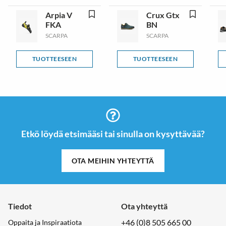
Arpia V
Crux Gtx
FKA
BN
SCARPA
SCARPA
TUOTTEESEEN
TUOTTEESEEN
Etkö löydä etsimääsi tai sinulla on kysyttävää?
OTA MEIHIN YHTEYTTÄ
Tiedot
Ota yhteyttä
+46 (0)8 505 665 00
Oppaita ja Inspiraatiota