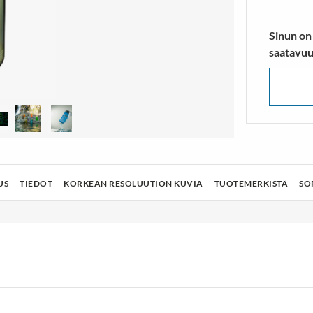
lusukat
Vaelluskengät & Nilkkurit
TÄ ENEMMÄN
NÄYTÄ ENEMMÄN
Sinun on
saatavuu
US
TIEDOT
KORKEAN RESOLUUTION KUVIA
TUOTEMERKISTÄ
SO