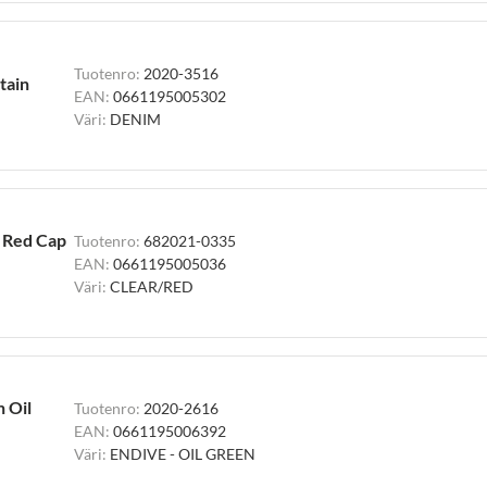
Tuotenro:
2020-3516
tain
EAN:
0661195005302
Väri:
DENIM
h Red Cap
Tuotenro:
682021-0335
EAN:
0661195005036
Väri:
CLEAR/RED
h Oil
Tuotenro:
2020-2616
EAN:
0661195006392
Väri:
ENDIVE - OIL GREEN