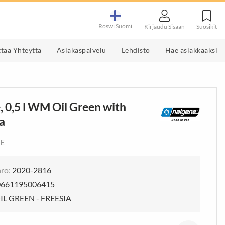
Roswi Suomi
Suosikit
Kirjaudu Sisään
taa Yhteyttä
Asiakaspalvelu
Lehdistö
Hae asiakkaaksi
s
et
Työkalut & Välineet
Maustemyllyt ja tarvikkeet
Järjestys & Siisteys
Pippurimyllyt
, 0,5 l WM Oil Green with
t & Varaosat
kinavaaja
Mylly setti
a
 ja -muotit
Sähkökäyttöiset
maustemyllyt
uri
E
Kahvimyllyt
MMÄN
ro:
2020-2816
Tuotedisplay
0661195006415
Tuotedisplay
IL GREEN - FREESIA