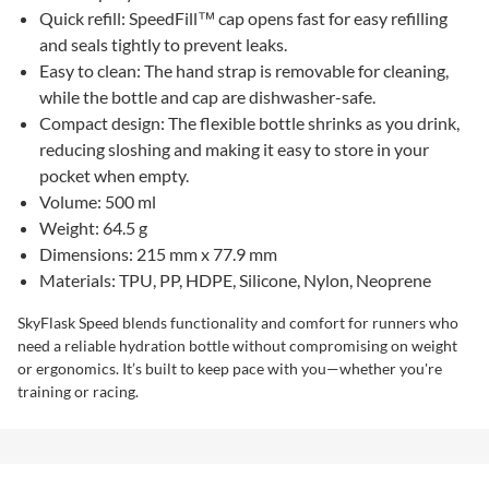
Quick refill: SpeedFill™ cap opens fast for easy refilling
and seals tightly to prevent leaks.
Easy to clean: The hand strap is removable for cleaning,
while the bottle and cap are dishwasher-safe.
Compact design: The flexible bottle shrinks as you drink,
reducing sloshing and making it easy to store in your
pocket when empty.
Volume: 500 ml
Weight: 64.5 g
Dimensions: 215 mm x 77.9 mm
Materials: TPU, PP, HDPE, Silicone, Nylon, Neoprene
SkyFlask Speed blends functionality and comfort for runners who
need a reliable hydration bottle without compromising on weight
or ergonomics. It’s built to keep pace with you—whether you're
training or racing.