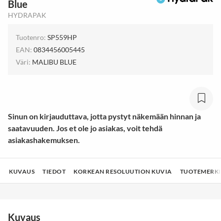
Blue
HYDRAPAK
Tuotenro:
SP559HP
EAN:
0834456005445
Väri:
MALIBU BLUE
Sinun on kirjauduttava, jotta pystyt näkemään hinnan ja
saatavuuden. Jos et ole jo asiakas, voit tehdä
asiakashakemuksen.
KUVAUS
TIEDOT
KORKEAN RESOLUUTION KUVIA
TUOTEMERKI
Kuvaus