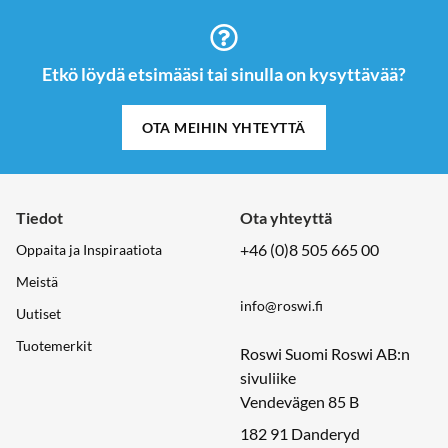
Etkö löydä etsimääsi tai sinulla on kysyttävää?
OTA MEIHIN YHTEYTTÄ
Tiedot
Ota yhteyttä
+46 (0)8 505 665 00
Oppaita ja Inspiraatiota
Meistä
info@roswi.fi
Uutiset
Tuotemerkit
Roswi Suomi Roswi AB:n
sivuliike
Vendevägen 85 B
182 91 Danderyd