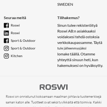
SWEDEN
Seuraa meitä
Tilihakemus?
Sinun tulee rekisteröityä
Roswi
Roswi AB:n asiakkaaksi
Roswi
voidaksesi tehdä ostoksia
Sport & Outdoor
verkkokaupassamme. Täytä
Sport & Outdoor
tule jälleenmyyjäksi
lomake täällä. Otamme
Kitchen
yhteyttä sinuun heti, kun
hakemuksesi on hyväksytty.
Roswi on onnistunut kokoamaan maailman johtavia tuotemerkkejä
saman katon alle. Tuotteet ovat sekä tyylikkäitä että toimivia. Kaikki