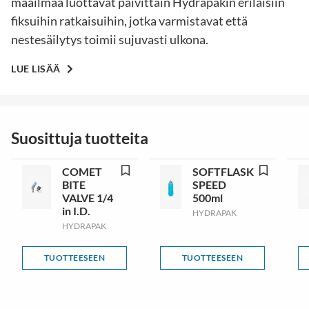
maailmaa luottavat päivittäin Hydrapakin erilaisiin
fiksuihin ratkaisuihin, jotka varmistavat että
nestesäilytys toimii sujuvasti ulkona.
LUE LISÄÄ
Suosittuja tuotteita
COMET
SOFTFLASK
BITE
SPEED
VALVE 1/4
500ml
in I.D.
HYDRAPAK
HYDRAPAK
TUOTTEESEEN
TUOTTEESEEN