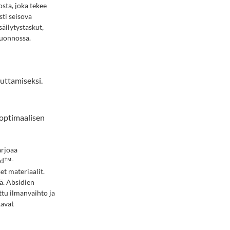
sta, joka tekee
ti seisova
äilytystaskut,
luonnossa.
vuttamiseksi.
 optimaalisen
arjoaa
ead™-
t materiaalit.
tä. Absidien
ttu ilmanvaihto ja
tavat