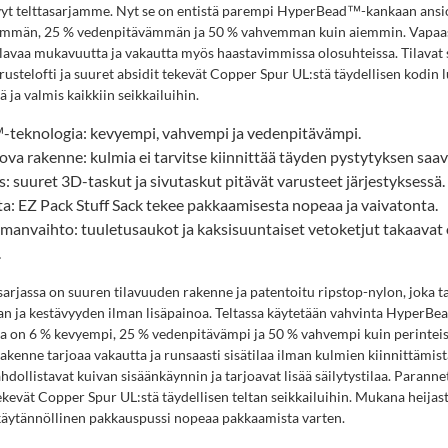
vyt telttasarjamme. Nyt se on entistä parempi HyperBead™-kankaan ansio
yemmän, 25 % vedenpitävämmän ja 50 % vahvemman kuin aiemmin. Vapaas
ilavaa mukavuutta ja vakautta myös haastavimmissa olosuhteissa. Tilavat s
rustelofti ja suuret absidit tekevät Copper Spur UL:stä täydellisen kodin 
ä ja valmis kaikkiin seikkailuihin.
teknologia: kevyempi, vahvempi ja vedenpitävämpi.
ova rakenne: kulmia ei tarvitse kiinnittää täyden pystytyksen saa
ys: suuret 3D-taskut ja sivutaskut pitävät varusteet järjestyksessä.
a: EZ Pack Stuff Sack tekee pakkaamisesta nopeaa ja vaivatonta.
lmanvaihto: tuuletusaukot ja kaksisuuntaiset vetoketjut takaavat
.
arjassa on suuren tilavuuden rakenne ja patentoitu ripstop-nylon, joka t
an ja kestävyyden ilman lisäpainoa. Teltassa käytetään vahvinta HyperB
 on 6 % kevyempi, 25 % vedenpitävämpi ja 50 % vahvempi kuin perinteise
akenne tarjoaa vakautta ja runsaasti sisätilaa ilman kulmien kiinnittämis
dollistavat kuivan sisäänkäynnin ja tarjoavat lisää säilytystilaa. Paranne
ekevät Copper Spur UL:stä täydellisen teltan seikkailuihin. Mukana heijas
 käytännöllinen pakkauspussi nopeaa pakkaamista varten.