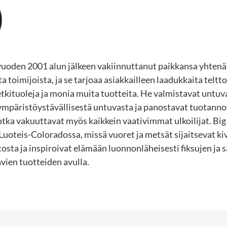
vuoden 2001 alun jälkeen vakiinnuttanut paikkansa yhten
toimijoista, ja se tarjoaa asiakkailleen laadukkaita teltto
etkituoleja ja monia muita tuotteita. He valmistavat untuva
mpäristöystävällisestä untuvasta ja panostavat tuotann
jotka vakuuttavat myös kaikkein vaativimmat ulkoilijat. Bi
Luoteis-Coloradossa, missä vuoret ja metsät sijaitsevat k
osta ja inspiroivat elämään luonnonläheisesti fiksujen ja s
avien tuotteiden avulla.