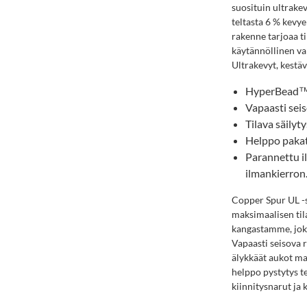
suosituin ultrake
teltasta 6 % kev
rakenne tarjoaa t
käytännöllinen va
Ultrakevyt, kestäv
HyperBead™-
Vapaasti seis
Tilava säilyt
Helppo pakat
Parannettu i
ilmankierron
Copper Spur UL -s
maksimaalisen til
kangastamme, joka
Vapaasti seisova r
älykkäät aukot mah
helppo pystytys t
kiinnitysnarut ja