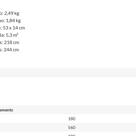
:
o: 2,49 kg
no: 1,84 kg
: 53 x 14 cm
la: 5,3 m²
us: 218 cm
s: 244 cm
ements
180
560