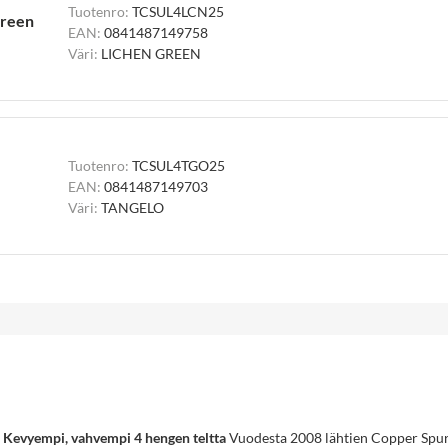
Tuotenro:
TCSUL4LCN25
Green
EAN:
0841487149758
Väri:
LICHEN GREEN
Tuotenro:
TCSUL4TGO25
EAN:
0841487149703
Väri:
TANGELO
 Kevyempi, vahvempi 4 hengen teltta
Vuodesta 2008 lähtien Copper Spur