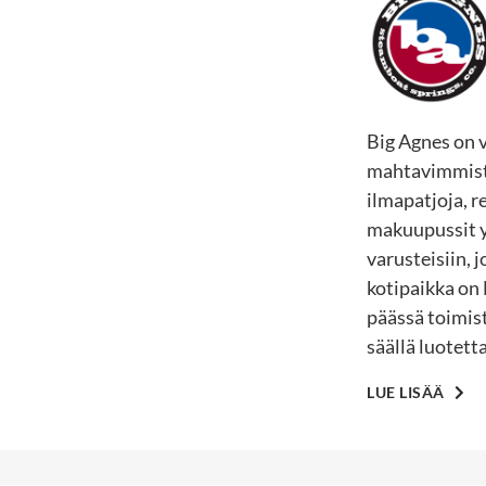
Big Agnes on 
mahtavimmista 
ilmapatjoja, r
makuupussit y
varusteisiin, 
kotipaikka on 
päässä toimist
säällä luotett
LUE LISÄÄ