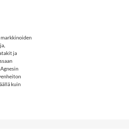
ä markkinoiden
ja,
takit ja
ossaan
g Agnesin
ivenheiton
äällä kuin