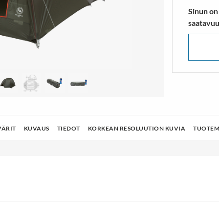
lusukat
Vaelluskengät & Nilkkurit
Sinun on
TÄ ENEMMÄN
NÄYTÄ ENEMMÄN
saatavuu
VÄRIT
KUVAUS
TIEDOT
KORKEAN RESOLUUTION KUVIA
TUOTEM