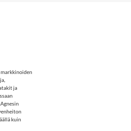
ä markkinoiden
ja,
takit ja
ossaan
g Agnesin
ivenheiton
äällä kuin