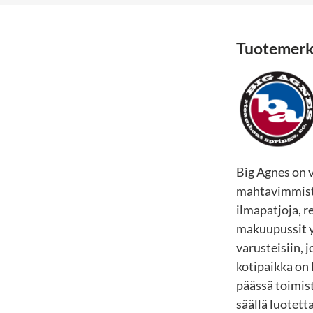
Tuotemerk
Big Agnes on 
mahtavimmista 
ilmapatjoja, r
makuupussit y
varusteisiin, 
kotipaikka on 
päässä toimist
säällä luotett