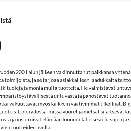
istä
vuoden 2001 alun jälkeen vakiinnuttanut paikkansa yhten
toimijoista, ja se tarjoaa asiakkailleen laadukkaita teltto
etkituoleja ja monia muita tuotteita. He valmistavat untuva
mpäristöystävällisestä untuvasta ja panostavat tuotann
jotka vakuuttavat myös kaikkein vaativimmat ulkoilijat. Bi
Luoteis-Coloradossa, missä vuoret ja metsät sijaitsevat k
osta ja inspiroivat elämään luonnonläheisesti fiksujen ja s
avien tuotteiden avulla.