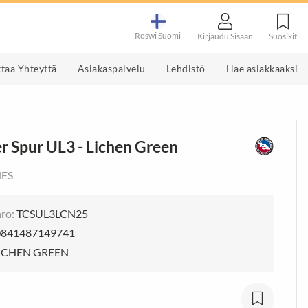
Roswi Suomi
Suosikit
Kirjaudu Sisään
taa Yhteyttä
Asiakaspalvelu
Lehdistö
Hae asiakkaaksi
s
et
Työkalut & Välineet
Maustemyllyt ja tarvikkeet
Järjestys & Siisteys
Pippurimyllyt
r Spur UL3 - Lichen Green
t & Varaosat
kinavaaja
Mylly setti
 ja -muotit
Sähkökäyttöiset
NES
maustemyllyt
uri
Kahvimyllyt
MMÄN
ro:
TCSUL3LCN25
0841487149741
Tuotedisplay
ICHEN GREEN
Tuotedisplay