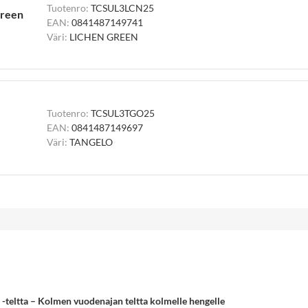
Tuotenro:
TCSUL3LCN25
Green
EAN:
0841487149741
Väri:
LICHEN GREEN
Tuotenro:
TCSUL3TGO25
EAN:
0841487149697
Väri:
TANGELO
-teltta – Kolmen vuodenajan teltta kolmelle hengelle