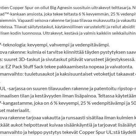
tien Copper Spur on ollut Big Agnesin suosituin ultrakevyt telttasarja. Ny
d™-kankaan ansiosta, joka tekee teltasta 6 % kevyemmän, 25 % vedenp
iemmin. Vapaasti seisova rakenne tarjoaa tilavaa mukavuutta ja vakautt
teissa. Tilavat säilytystaskut, käytännöllinen varustelofti ja reilut absidi
lisen kodin luonnossa. Ultrakevyt, kestävä ja valmis kaikkiin seikkailuihin
teknologia: kevyempi, vahvempi ja vedenpitävämpi.
ova rakenne: kulmia ei tarvitse kiinnittää täyden pystytyksen saa
ys: suuret 3D-taskut ja sivutaskut pitävät varusteet järjestyksessä.
a: EZ Pack Stuff Sack tekee pakkaamisesta nopeaa ja vaivatonta.
lmanvaihto: tuuletusaukot ja kaksisuuntaiset vetoketjut takaavat
.
UL -sarjassa on suuren tilavuuden rakenne ja patentoitu ripstop-n
maalisen tilan ja kestävyyden ilman lisäpainoa. Teltassa käytetää
kangastamme, joka on 6 % kevyempi, 25 % vedenpitävämpi ja 5
set materiaalit.
ova rakenne tarjoaa vakautta ja runsaasti sisätilaa ilman kulmien k
käät aukot helpottavat kuivaa sisäänkäyntiä ja tarjoavat lisäsäilyt
lmanvaihto ja helppo pystytys tekevät Copper Spur UL:stä täydelli