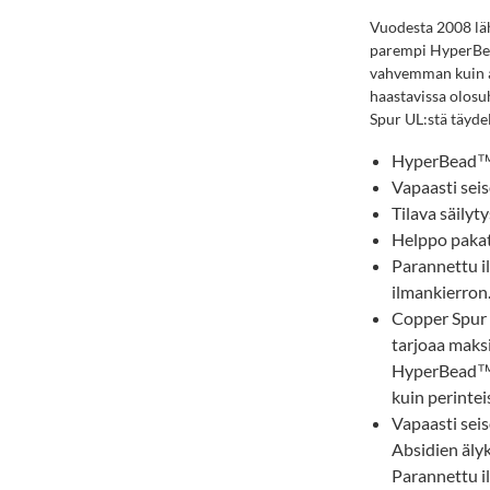
Vuodesta 2008 läh
parempi HyperBea
vahvemman kuin a
haastavissa olosuh
Spur UL:stä täydel
HyperBead™-
Vapaasti seis
Tilava säilyt
Helppo pakat
Parannettu i
ilmankierron
Copper Spur 
tarjoaa maksi
HyperBead™-
kuin perintei
Vapaasti seis
Absidien älyk
Parannettu i