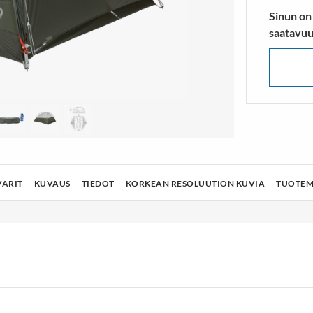
lusukat
Vaelluskengät & Nilkkurit
Sinun on
TÄ ENEMMÄN
NÄYTÄ ENEMMÄN
saatavuu
VÄRIT
KUVAUS
TIEDOT
KORKEAN RESOLUUTION KUVIA
TUOTEM