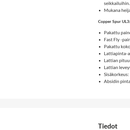
seikkailuihin.
Mukana heija
Copper Spur UL3
Pakattu pain
Fast Fly -pai
Pakattu koko
Lattiapinta-a
Lattian pitu
Lattian leve
Sisäkorkeus:
Absidin pinta
Tiedot