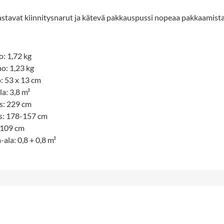
stavat kiinnitysnarut ja kätevä pakkauspussi nopeaa pakkaamista
:
o: 1,72 kg
no: 1,23 kg
: 53 x 13 cm
la: 3,8 m²
us: 229 cm
ys: 178-157 cm
 109 cm
-ala: 0,8 + 0,8 m²