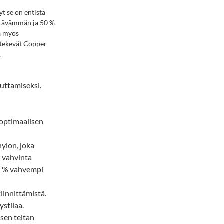
t se on entistä
itävämmän ja 50 %
a myös
t tekevät Copper
.
vuttamiseksi.
 optimaalisen
ylon, joka
n vahvinta
0 % vahvempi
iinnittämistä.
ystilaa.
sen teltan