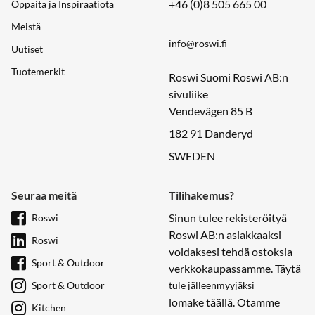
+46 (0)8 505 665 00
Oppaita ja Inspiraatiota
Meistä
info@roswi.fi
Uutiset
Tuotemerkit
Roswi Suomi Roswi AB:n
sivuliike
Vendevägen 85 B
182 91 Danderyd
SWEDEN
Seuraa meitä
Tilihakemus?
Sinun tulee rekisteröityä
Roswi
Roswi AB:n asiakkaaksi
Roswi
voidaksesi tehdä ostoksia
Sport & Outdoor
verkkokaupassamme. Täytä
Sport & Outdoor
tule jälleenmyyjäksi
lomake täällä. Otamme
Kitchen