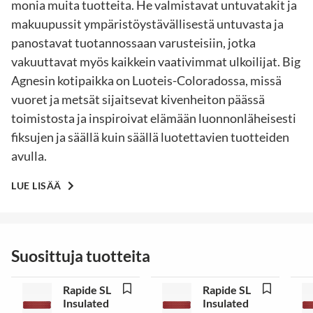
monia muita tuotteita. He valmistavat untuvatakit ja
makuupussit ympäristöystävällisestä untuvasta ja
panostavat tuotannossaan varusteisiin, jotka
vakuuttavat myös kaikkein vaativimmat ulkoilijat. Big
Agnesin kotipaikka on Luoteis-Coloradossa, missä
vuoret ja metsät sijaitsevat kivenheiton päässä
toimistosta ja inspiroivat elämään luonnonläheisesti
fiksujen ja säällä kuin säällä luotettavien tuotteiden
avulla.
LUE LISÄÄ
Suosittuja tuotteita
Rapide SL
Rapide SL
Insulated
Insulated