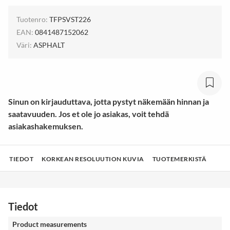
Tuotenro:
TFPSVST226
EAN:
0841487152062
Väri:
ASPHALT
Sinun on kirjauduttava, jotta pystyt näkemään hinnan ja
saatavuuden. Jos et ole jo asiakas, voit tehdä
asiakashakemuksen.
TIEDOT
KORKEAN RESOLUUTION KUVIA
TUOTEMERKISTÄ
Tiedot
Product measurements