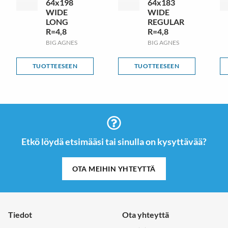
64x198
64x183
WIDE
WIDE
LONG
REGULAR
R=4,8
R=4,8
BIG AGNES
BIG AGNES
TUOTTEESEEN
TUOTTEESEEN
Etkö löydä etsimääsi tai sinulla on kysyttävää?
OTA MEIHIN YHTEYTTÄ
Tiedot
Ota yhteyttä