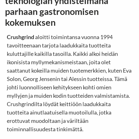
teknologian yhdistelmänä
parhaan gastronomisen
kokemuksen
Crushgrind
aloitti toimintansa vuonna 1994
tavoitteenaan tarjota laadukkaita tuotteita
kuluttajille kaikilla tasoilla. Kaikki alkoi heidän
ikonisista myllymekanismeistaan, joita olet
saattanut kokeilla muiden tuotemerkkien, kuten Eva
Solon, Georg Jensenin tai Alessin tuotteissa. Tämä
johti luonnolliseen kehitykseen kohti omien
myllyjen ja muiden kodin tuotteiden valmistamista.
Crushgrindilta löydät keittiöön laadukkaita
tuotteita ainutlaatuisella muotoilulla, jotka
erottuvat muodoltaan ja väriltään
toiminnallisuudesta tinkimättä.