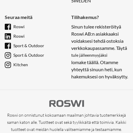
SWEDEN
Seuraa meitä
Tilihakemus?
Sinun tulee rekisteröityä
Roswi
Roswi AB:n asiakkaaksi
Roswi
voidaksesi tehdä ostoksia
Sport & Outdoor
verkkokaupassamme. Täytä
Sport & Outdoor
tule jälleenmyyjäksi
lomake täällä. Otamme
Kitchen
yhteyttä sinuun heti, kun
hakemuksesi on hyväksytty.
Roswi on onnistunut kokoamaan maailman johtavia tuotemerkkejä
saman katon alle. Tuotteet ovat sekä tyylikkäitä että toimivia. Kaikki
tuotteet ovat meidän huolella valitsemiamme ja testaamiamme.