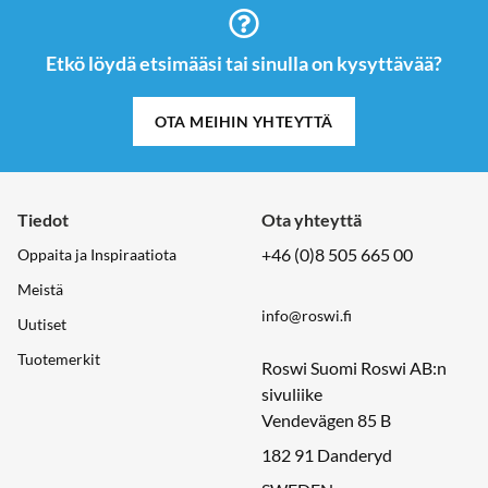
Etkö löydä etsimääsi tai sinulla on kysyttävää?
OTA MEIHIN YHTEYTTÄ
Tiedot
Ota yhteyttä
+46 (0)8 505 665 00
Oppaita ja Inspiraatiota
Meistä
info@roswi.fi
Uutiset
Tuotemerkit
Roswi Suomi Roswi AB:n
sivuliike
Vendevägen 85 B
182 91 Danderyd