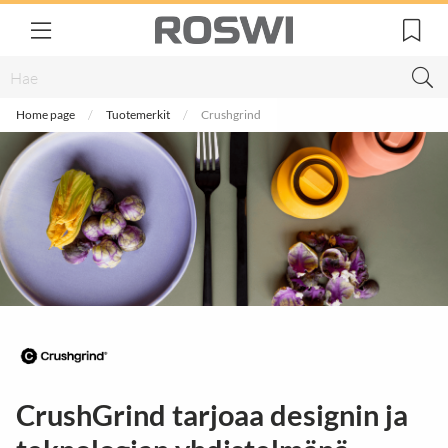
Home page
Tuotemerkit
Crushgrind
CrushGrind tarjoaa designin ja