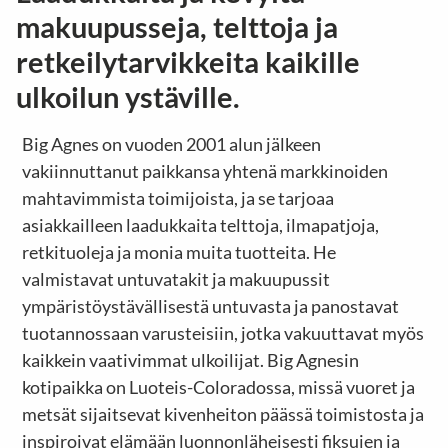
makuupusseja, telttoja ja
retkeilytarvikkeita kaikille
ulkoilun ystäville.
Big Agnes on vuoden 2001 alun jälkeen
vakiinnuttanut paikkansa yhtenä markkinoiden
mahtavimmista toimijoista, ja se tarjoaa
asiakkailleen laadukkaita telttoja, ilmapatjoja,
retkituoleja ja monia muita tuotteita. He
valmistavat untuvatakit ja makuupussit
ympäristöystävällisestä untuvasta ja panostavat
tuotannossaan varusteisiin, jotka vakuuttavat myös
kaikkein vaativimmat ulkoilijat. Big Agnesin
kotipaikka on Luoteis-Coloradossa, missä vuoret ja
metsät sijaitsevat kivenheiton päässä toimistosta ja
inspiroivat elämään luonnonläheisesti fiksujen ja