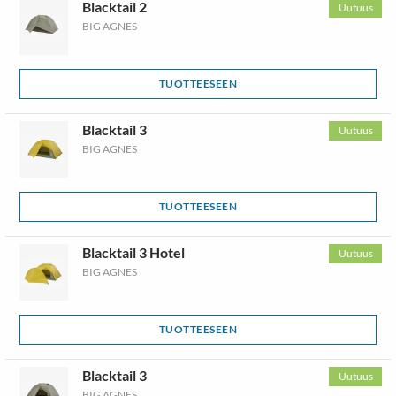
Blacktail 2
Uutuus
BIG AGNES
TUOTTEESEEN
Blacktail 3
Uutuus
BIG AGNES
TUOTTEESEEN
Blacktail 3 Hotel
Uutuus
BIG AGNES
TUOTTEESEEN
Blacktail 3
Uutuus
BIG AGNES