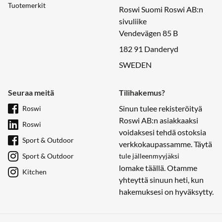
Tuotemerkit
Roswi Suomi Roswi AB:n
sivuliike
Vendevägen 85 B
182 91 Danderyd
SWEDEN
Seuraa meitä
Tilihakemus?
Sinun tulee rekisteröityä
Roswi
Roswi AB:n asiakkaaksi
Roswi
voidaksesi tehdä ostoksia
Sport & Outdoor
verkkokaupassamme. Täytä
Sport & Outdoor
tule jälleenmyyjäksi
lomake täällä. Otamme
Kitchen
yhteyttä sinuun heti, kun
hakemuksesi on hyväksytty.