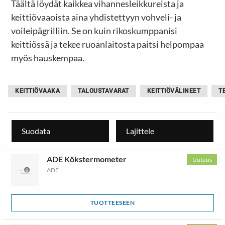
Täältä löydät kaikkea vihannesleikkureista ja
keittiövaaoista aina yhdistettyyn vohveli- ja
voileipägrilliin. Se on kuin rikoskumppanisi
keittiössä ja tekee ruoanlaitosta paitsi helpompaa
myös hauskempaa.
KEITTIÖVAAKA
TALOUSTAVARAT
KEITTIÖVÄLINEET
T
Suodata
Lajittele
ADE Kökstermometer
Uutuus
ADE
TUOTTEESEEN