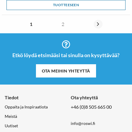
TUOTTEESEEN
1
2
Etkö löydä etsimääsi tai sinulla on kysyttävää?
OTA MEIHIN YHTEYTTÄ
Tiedot
Ota yhteyttä
+46 (0)8 505 665 00
Oppaita ja Inspiraatiota
Meistä
info@roswi.fi
Uutiset