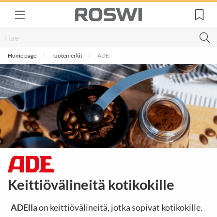
Home page
Tuotemerkit
ADE
Keittiövälineitä kotikokille
ADElla
on keittiövälineitä, jotka sopivat kotikokille.