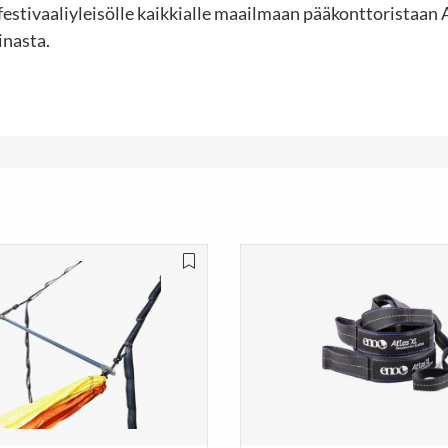
ja festivaaliyleisölle kaikkialle maailmaan pääkonttoristaan 
inasta.