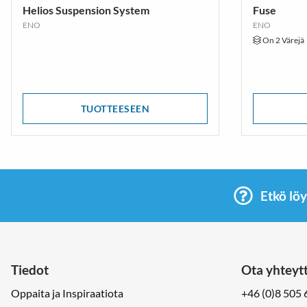
Helios Suspension System
Fuse
ENO
ENO
On 2 Värejä
TUOTTEESEEN
Etkö löy
Tiedot
Ota yhteyt
Oppaita ja Inspiraatiota
+46 (0)8 505 