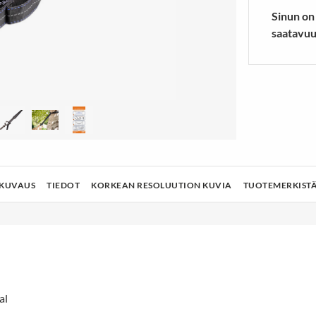
lusukat
Vaelluskengät & Nilkkurit
Sinun on
TÄ ENEMMÄN
NÄYTÄ ENEMMÄN
saatavuu
KUVAUS
TIEDOT
KORKEAN RESOLUUTION KUVIA
TUOTEMERKIST
al