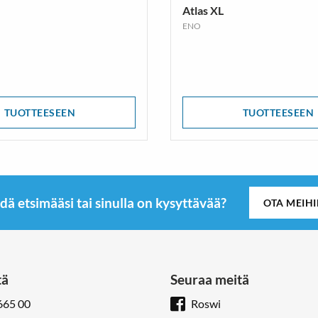
Atlas XL
ENO
TUOTTEESEEN
TUOTTEESEEN
dä etsimääsi tai sinulla on kysyttävää?
OTA MEIH
tä
Seuraa meitä
665 00
Roswi