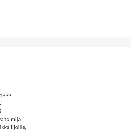
 1999
lä
ä
a toimija
kkailijoille,