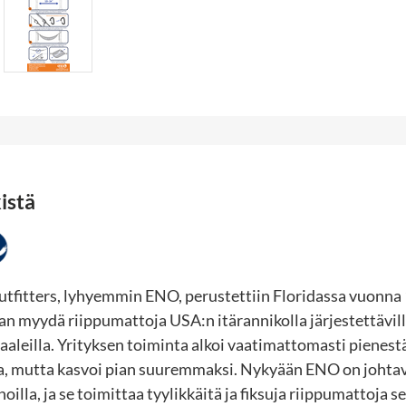
istä
utfitters, lyhyemmin ENO, perustettiin Floridassa vuonna
an myydä riippumattoja USA:n itärannikolla järjestettävil
aaleilla. Yrityksen toiminta alkoi vaatimattomasti pienest
a, mutta kasvoi pian suuremmaksi. Nykyään ENO on johtav
lla, ja se toimittaa tyylikkäitä ja fiksuja riippumattoja sei