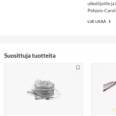
ulkoilijoille 
Pohjois-Carol
LUE LISÄÄ
Suosittuja tuotteita