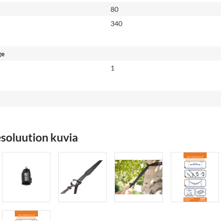
80
340
ge
1
soluution kuvia