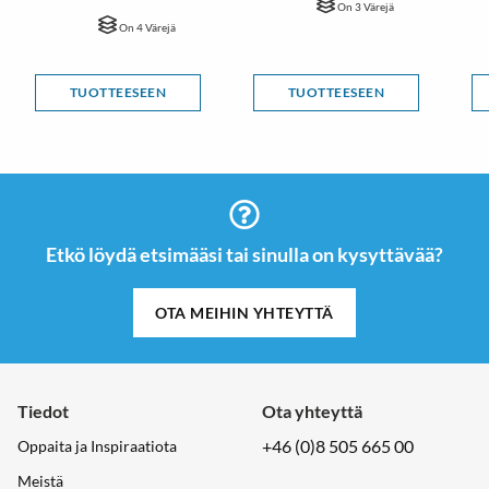
On 3 Värejä
On 4 Värejä
TUOTTEESEEN
TUOTTEESEEN
Etkö löydä etsimääsi tai sinulla on kysyttävää?
OTA MEIHIN YHTEYTTÄ
Tiedot
Ota yhteyttä
+46 (0)8 505 665 00
Oppaita ja Inspiraatiota
Meistä