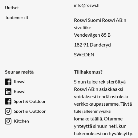
info@roswi.fi
Uutiset
Tuotemerkit
Roswi Suomi Roswi AB:n
sivuliike
Vendevägen 85 B
182 91 Danderyd
SWEDEN
Seuraa meitä
Tilihakemus?
Sinun tulee rekisteröityä
Roswi
Roswi AB:n asiakkaaksi
Roswi
voidaksesi tehdä ostoksia
Sport & Outdoor
verkkokaupassamme. Täytä
Sport & Outdoor
tule jälleenmyyjäksi
lomake täällä. Otamme
Kitchen
yhteyttä sinuun heti, kun
hakemuksesi on hyväksytty.