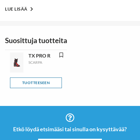
LUE LISÄÄ
Suosittuja tuotteita
TX PRO R
SCARPA
TUOTTEESEEN
Etkö löydä etsimääsi tai sinulla on kysyttävää?