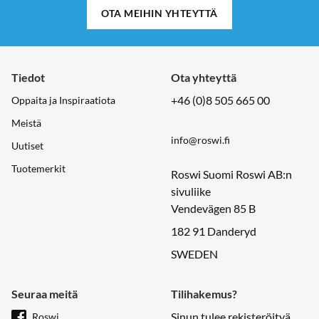
OTA MEIHIN YHTEYTTÄ
Tiedot
Ota yhteyttä
+46 (0)8 505 665 00
Oppaita ja Inspiraatiota
Meistä
info@roswi.fi
Uutiset
Tuotemerkit
Roswi Suomi Roswi AB:n
sivuliike
Vendevägen 85 B
182 91 Danderyd
SWEDEN
Seuraa meitä
Tilihakemus?
Sinun tulee rekisteröityä
Roswi