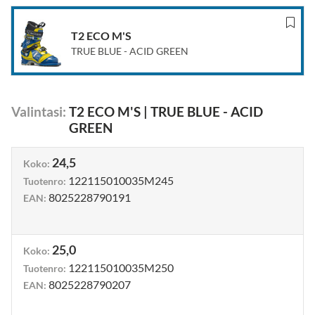
T2 ECO M'S
TRUE BLUE - ACID GREEN
Valintasi
:
T2 ECO M'S
|
TRUE BLUE - ACID
GREEN
24,5
Koko
:
122115010035M245
Tuotenro
:
8025228790191
EAN
:
25,0
Koko
:
122115010035M250
Tuotenro
:
8025228790207
EAN
: