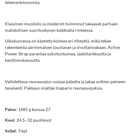
telemarkmonoista.
Klassinen muotoilu ja modernit toiminnot takaavat parhaan
mahdollisen suorituskyvyn kaikkialla rinteessä.
Ulkokuoressa on käytetty kolmea eri tiheyttä, mikä tekee
rakenteesta äärimmäisen joustavan ja sivuttaisvakaan. Active
Power Strap parantaa suksituntumaa, säätötarkkuutta ja
käyttömukavuutta.
Vaihdettava reunasuojus suojaa paljetta ja jakaa solkien paineen
tasaisesti. Pakkaus sisältää lisäparin reunasuojuksia.
Paino
: 1685 g koossa 27
Koot
: 24,5–32 puolikoot
Soljet
: 3 kpl