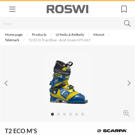
Home page
Products
Urheilu & Retkeily
Monot
Telemark
T2 ECO True Blue - Acid Green M'S 265
T2 ECO M'S