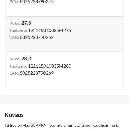
8025228790245
EAN
:
27,5
Koko
:
122115010035M275
Tuotenro
:
8025228790252
EAN
:
28,0
Koko
:
122115010035M280
Tuotenro
:
8025228790269
EAN
:
Kuvaus
T2 Eco on yksi SCARPAn perinteisimmistä ja monipuolisimmista