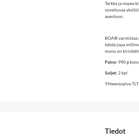
Tarkka ja nopea ki
soveltuvaa yksilöl
asentoon.
BOA® varmistaa pe
tehdä jopa millime
mono on kiristetty
Paino
: 990 g koo
Soljet
: 2 kpl
Yhteensopiva TLT-
Tiedot