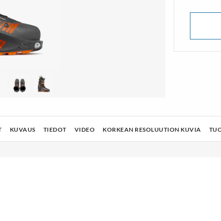
lusukat
Vaelluskengät & Nilkkurit
TÄ ENEMMÄN
NÄYTÄ ENEMMÄN
T
KUVAUS
TIEDOT
VIDEO
KORKEAN RESOLUUTION KUVIA
TU