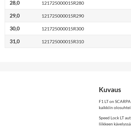
28,0
121725000015R280
29,0
121725000015R290
30,0
121725000015R300
31,0
121725000015R310
Kuvaus
F1 LT on SCARPAn 
kaikkiin olosuhtei
Speed Lock LT aut
liikkeen kävelyssä