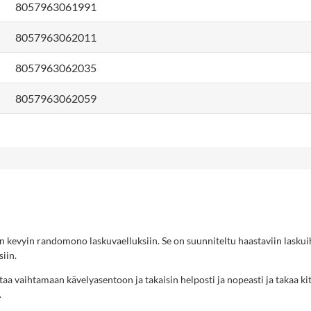
8057963061991
8057963062011
8057963062035
8057963062059
kevyin randomono laskuvaelluksiin. Se on suunniteltu haastaviin laskui
siin.
taa vaihtamaan kävelyasentoon ja takaisin helposti ja nopeasti ja takaa k
.