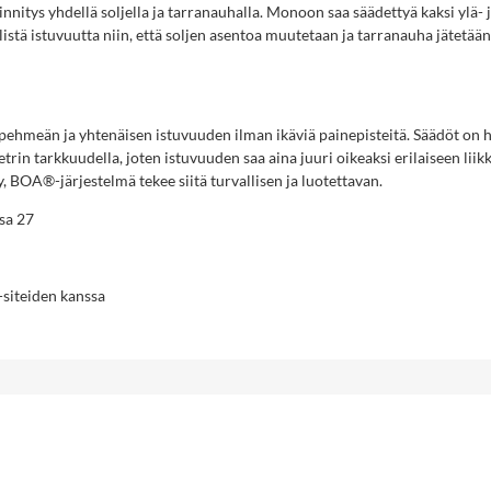
innitys yhdellä soljella ja tarranauhalla. Monoon saa säädettyä kaksi ylä-
listä istuvuutta niin, että soljen asentoa muutetaan ja tarranauha jätetä
hmeän ja yhtenäisen istuvuuden ilman ikäviä painepisteitä. Säädöt on h
trin tarkkuudella, joten istuvuuden saa aina juuri oikeaksi erilaiseen li
, BOA®-järjestelmä tekee siitä turvallisen ja luotettavan.
ssa 27
siteiden kanssa