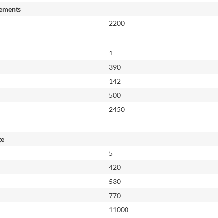
ements
2200
1
390
142
500
2450
ge
5
420
530
770
11000