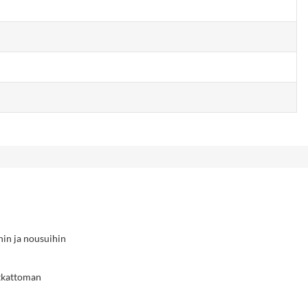
hin ja nousuihin
itkattoman