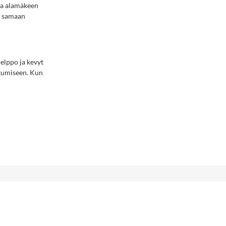
 ja alamäkeen
än samaan
elppo ja kevyt
ikkumiseen. Kun