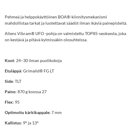
Pehmeä ja helppokäyttöinen BOA®-kiinnitysmekanismi
mahdollistaa tarkat ja luotettavat säädöt ilman ikäviä painepisteitä.
Aliens Vibram® UFO -pohja on valmistettu TOP85-seoksesta, joka
on kestävä ja pitävä kylmissäkin olosuhteissa.
Koot
: 24–30 ilman puolikokoja
Etuläppä
: Grimalid® FG LT
Side
: TLT
Paino
: 870 g koossa 27
Flex
: 95
Optimoitu kärkikappale:
7 mm
Kallistus
: 9° ja 13°