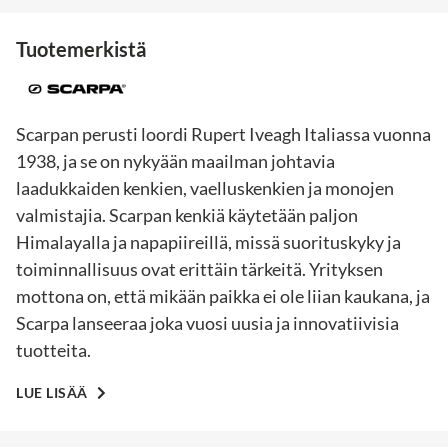
Tuotemerkistä
Scarpan perusti loordi Rupert Iveagh Italiassa vuonna
1938, ja se on nykyään maailman johtavia
laadukkaiden kenkien, vaelluskenkien ja monojen
valmistajia. Scarpan kenkiä käytetään paljon
Himalayalla ja napapiireillä, missä suorituskyky ja
toiminnallisuus ovat erittäin tärkeitä. Yrityksen
mottona on, että mikään paikka ei ole liian kaukana, ja
Scarpa lanseeraa joka vuosi uusia ja innovatiivisia
tuotteita.
LUE LISÄÄ