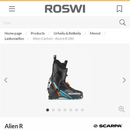
Home page
Products
Urheilu & Retkeily
Monot
Laskuvaellus
Alien Carbon - Azure R 280
Alien R