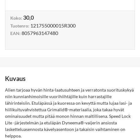
30,0
Koko
:
121755000015R300
Tuotenro
:
8057963147480
EAN
:
Kuvaus
Alien tarjoaa hyvän hinta-laatusuhteen ja verratonta suorituskykyä
niin kunnianhimoisille vuorihiihtäjille kuin harrastajille
lähirinteisiin. Etuläpässä ja kuoressa on kevyttä mutta lujaa lasi- ja
hiilikuituvahvistettua Grimalid®-materiaalia, joka takaa hyvät
ominaisuudet mutta pitää monon hinnan maltillisena. Speed Lock
Lite -järjestelmän ja etuläpän Dyneema®-vaijerin ansiosta
lasketteluasennosta kävelyasentoon ja takaisin vaihtaminen on
helppoa.