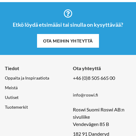
Etkö löydä etsimääsi tai sinulla on kysyttävää?
OTA MEIHIN YHTEYTTÄ
Tiedot
Ota yhteyttä
+46 (0)8 505 665 00
Oppaita ja Inspiraatiota
Meistä
info@roswi.fi
Uutiset
Tuotemerkit
Roswi Suomi Roswi AB:n
sivuliike
Vendevägen 85 B
182 91 Danderyd