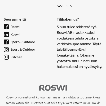
SWEDEN
Seuraa meitä
Tilihakemus?
Sinun tulee rekisteröityä
Roswi
Roswi AB:n asiakkaaksi
Roswi
voidaksesi tehdä ostoksia
Sport & Outdoor
verkkokaupassamme. Täytä
Sport & Outdoor
tule jälleenmyyjäksi
lomake täällä. Otamme
Kitchen
yhteyttä sinuun heti, kun
hakemuksesi on hyväksytty.
Roswi on onnistunut kokoamaan maailman johtavia tuotemerkkejä
saman katon alle. Tuotteet ovat sekä tyylikkäitä että toimivia. Kaikki