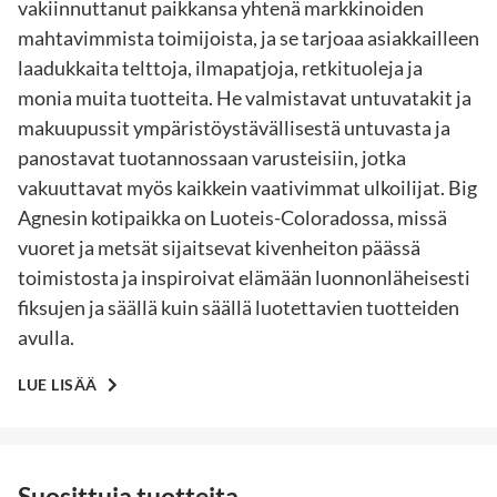
vakiinnuttanut paikkansa yhtenä markkinoiden
mahtavimmista toimijoista, ja se tarjoaa asiakkailleen
laadukkaita telttoja, ilmapatjoja, retkituoleja ja
monia muita tuotteita. He valmistavat untuvatakit ja
makuupussit ympäristöystävällisestä untuvasta ja
panostavat tuotannossaan varusteisiin, jotka
vakuuttavat myös kaikkein vaativimmat ulkoilijat. Big
Agnesin kotipaikka on Luoteis-Coloradossa, missä
vuoret ja metsät sijaitsevat kivenheiton päässä
toimistosta ja inspiroivat elämään luonnonläheisesti
fiksujen ja säällä kuin säällä luotettavien tuotteiden
avulla.
LUE LISÄÄ
Suosittuja tuotteita