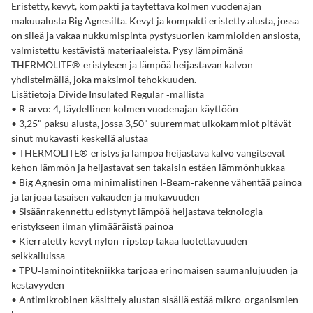
Eristetty, kevyt, kompakti ja täytettävä kolmen vuodenajan
makuualusta Big Agnesilta. Kevyt ja kompakti eristetty alusta, jossa
on sileä ja vakaa nukkumispinta pystysuorien kammioiden ansiosta,
valmistettu kestävistä materiaaleista. Pysy lämpimänä
THERMOLITE®‑eristyksen ja lämpöä heijastavan kalvon
yhdistelmällä, joka maksimoi tehokkuuden.
Lisätietoja Divide Insulated Regular ‑mallista
• R‑arvo: 4, täydellinen kolmen vuodenajan käyttöön
• 3,25" paksu alusta, jossa 3,50" suuremmat ulkokammiot pitävät
sinut mukavasti keskellä alustaa
• THERMOLITE®‑eristys ja lämpöä heijastava kalvo vangitsevat
kehon lämmön ja heijastavat sen takaisin estäen lämmönhukkaa
• Big Agnesin oma minimalistinen I‑Beam‑rakenne vähentää painoa
ja tarjoaa tasaisen vakauden ja mukavuuden
• Sisäänrakennettu edistynyt lämpöä heijastava teknologia
eristykseen ilman ylimääräistä painoa
• Kierrätetty kevyt nylon‑ripstop takaa luotettavuuden
seikkailuissa
• TPU‑laminointitekniikka tarjoaa erinomaisen saumanlujuuden ja
kestävyyden
• Antimikrobinen käsittely alustan sisällä estää mikro-organismien