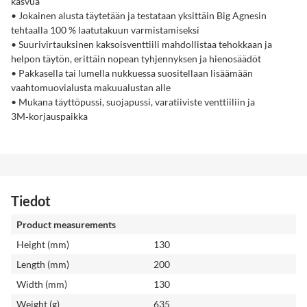
kasvua
• Jokainen alusta täytetään ja testataan yksittäin Big Agnesin
tehtaalla 100 % laatutakuun varmistamiseksi
• Suurivirtauksinen kaksoisventtiili mahdollistaa tehokkaan ja
helpon täytön, erittäin nopean tyhjennyksen ja hienosäädöt
• Pakkasella tai lumella nukkuessa suositellaan lisäämään
vaahtomuovialusta makuualustan alle
• Mukana täyttöpussi, suojapussi, varatiiviste venttiiliin ja
3M‑korjauspaikka
Tiedot
Product measurements
Height (mm)
130
Length (mm)
200
Width (mm)
130
Weight (g)
635