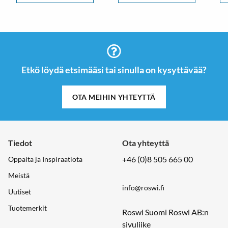
Etkö löydä etsimääsi tai sinulla on kysyttävää?
OTA MEIHIN YHTEYTTÄ
Tiedot
Ota yhteyttä
+46 (0)8 505 665 00
Oppaita ja Inspiraatiota
Meistä
info@roswi.fi
Uutiset
Tuotemerkit
Roswi Suomi Roswi AB:n
sivuliike