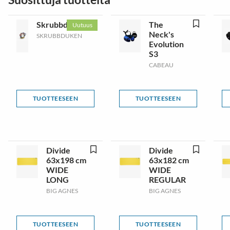
Skrubbduken
The
Uutuus
Neck's
SKRUBBDUKEN
Evolution
S3
CABEAU
TUOTTEESEEN
TUOTTEESEEN
Divide
Divide
63x198 cm
63x182 cm
WIDE
WIDE
LONG
REGULAR
BIG AGNES
BIG AGNES
TUOTTEESEEN
TUOTTEESEEN