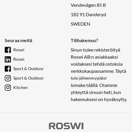
Vendevägen 85 B
182 91 Danderyd
SWEDEN
Seuraa meitä
Tilihakemus?
Sinun tulee rekisteröityä
Roswi
Roswi AB:n asiakkaaksi
Roswi
voidaksesi tehdä ostoksia
Sport & Outdoor
verkkokaupassamme. Täytä
Sport & Outdoor
tule jälleenmyyjäksi
lomake täällä. Otamme
Kitchen
yhteyttä sinuun heti, kun
hakemuksesi on hyväksytty.