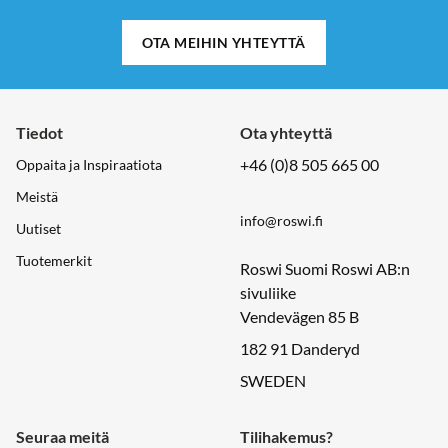
OTA MEIHIN YHTEYTTÄ
Tiedot
Ota yhteyttä
+46 (0)8 505 665 00
Oppaita ja Inspiraatiota
Meistä
info@roswi.fi
Uutiset
Tuotemerkit
Roswi Suomi Roswi AB:n
sivuliike
Vendevägen 85 B
182 91 Danderyd
SWEDEN
Seuraa meitä
Tilihakemus?