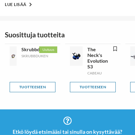
LUE LISÄÄ
Suosittuja tuotteita
Skrubbduken
The
Uutuus
Neck's
SKRUBBDUKEN
Evolution
S3
CABEAU
TUOTTEESEEN
TUOTTEESEEN
Etkö löydä etsimääsi tai sinulla on kysyttävää?