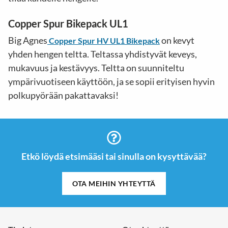
Copper Spur Bikepack UL1
Big Agnes
on kevyt
Copper Spur HV UL1 Bikepack
yhden hengen teltta. Teltassa yhdistyvät keveys,
mukavuus ja kestävyys. Teltta on suunniteltu
ympärivuotiseen käyttöön, ja se sopii erityisen hyvin
polkupyörään pakattavaksi!
Etkö löydä etsimääsi tai sinulla on kysyttävää?
OTA MEIHIN YHTEYTTÄ