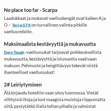
No place too far - Scarpa
Laadukkaat ja mukavat vaelluskengät ovat kaiken A ja
O –
on turvallinen valinta pitkille
Terra GTX
vaellusretkille.
Maksimaalista kestävyyttä ja mukavuutta
-vaellussukat tarjoavat poikkeuksellista
Darn Tough
mukavuutta, kestävyyttä ja istuvuutta vaativaan
makuun. Pehmuste ja hengittävyys tekevät niistä
ihanteelliset vaellussukat!
2# Leiriytyminen
Älä kirjaudu hotelliin vaan yövy luonnossa. Vietät
viihtyisiä iltoja ja luot maagisia muistoja riippumatta
siitä, pystytätkö illalla teltan pihalle ja valmistat