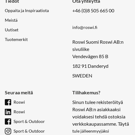
Tiedot
Ota yhteyttä
+46 (0)8 505 665 00
Oppaita ja Inspiraatiota
Meistä
info@roswi.fi
Uutiset
Tuotemerkit
Roswi Suomi Roswi AB:n
sivuliike
Vendevägen 85 B
182 91 Danderyd
SWEDEN
Seuraa meitä
Tilihakemus?
Sinun tulee rekisteröityä
Roswi
Roswi AB:n asiakkaaksi
Roswi
voidaksesi tehdä ostoksia
Sport & Outdoor
verkkokaupassamme. Täytä
Sport & Outdoor
tule jälleenmyyjäksi