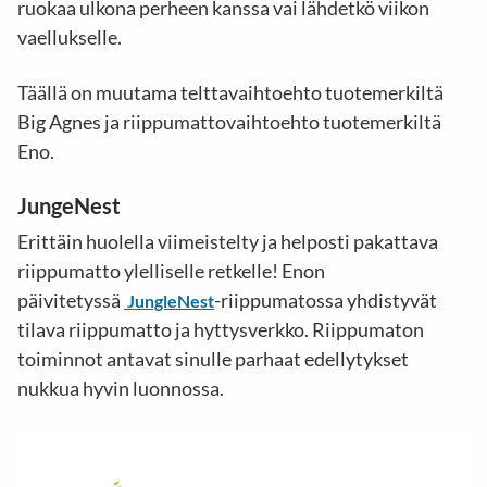
ruokaa ulkona perheen kanssa vai lähdetkö viikon
vaellukselle.
Täällä on muutama telttavaihtoehto tuotemerkiltä
Big Agnes ja riippumattovaihtoehto tuotemerkiltä
Eno.
JungeNest
Erittäin huolella viimeistelty ja helposti pakattava
riippumatto ylelliselle retkelle! Enon
päivitetyssä
-riippumatossa yhdistyvät
JungleNest
tilava riippumatto ja hyttysverkko. Riippumaton
toiminnot antavat sinulle parhaat edellytykset
nukkua hyvin luonnossa.