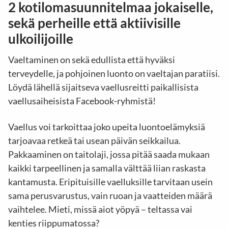
2 kotilomasuunnitelmaa jokaiselle,
sekä perheille että aktiivisille
ulkoilijoille
Vaeltaminen on sekä edullista että hyväksi
terveydelle, ja pohjoinen luonto on vaeltajan paratiisi.
Löydä lähellä sijaitseva vaellusreitti paikallisista
vaellusaiheisista Facebook-ryhmistä!
Vaellus voi tarkoittaa joko upeita luontoelämyksiä
tarjoavaa retkeä tai usean päivän seikkailua.
Pakkaaminen on taitolaji, jossa pitää saada mukaan
kaikki tarpeellinen ja samalla välttää liian raskasta
kantamusta. Eripituisille vaelluksille tarvitaan usein
sama perusvarustus, vain ruoan ja vaatteiden määrä
vaihtelee. Mieti, missä aiot yöpyä – teltassa vai
kenties riippumatossa?