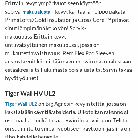
Erittäin kevyt ympärivuotiseen käyttöön
sopiva
– kevyt kantaa ja helppo pakata.
makuualusta
PrimaLoft® Gold Insulation ja Cross Core ™ pitävät
sinut lämpimänä koko yön! Sarvis-
makuupussiErittäin kevyt
untuvatäytteinen makuupussi, jossa on
mukautettava istuvuus. Rem Flex Pad Sleeven
ansiosta voit kiinnittää makuupussin makuualustaan
estääksesi sitä liukumasta pois alustalta. Sarvis takaa
hyvät yöunet!
Tiger Wall HV UL2
on Big Agnesin kevyin teltta, jossa on
Tiger Wall UL2
kaksi sisäänkäyntiä/absideria. Ulkoteltan rakenne ei
osu maahan, mikä takaa hyvän ilmanvaihdon. Teltta
on suunniteltu ympärivuotiseen käyttöön, ja siinä on
tilaa kahdelle hengelle.