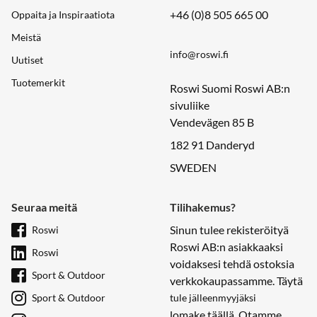
+46 (0)8 505 665 00
Oppaita ja Inspiraatiota
Meistä
info@roswi.fi
Uutiset
Tuotemerkit
Roswi Suomi Roswi AB:n
sivuliike
Vendevägen 85 B
182 91 Danderyd
SWEDEN
Seuraa meitä
Tilihakemus?
Sinun tulee rekisteröityä
Roswi
Roswi AB:n asiakkaaksi
Roswi
voidaksesi tehdä ostoksia
Sport & Outdoor
verkkokaupassamme. Täytä
Sport & Outdoor
tule jälleenmyyjäksi
lomake täällä. Otamme