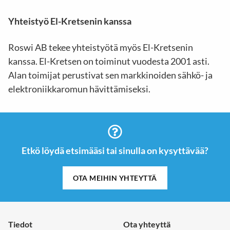
Yhteistyö El-Kretsenin kanssa
Roswi AB tekee yhteistyötä myös El-Kretsenin
kanssa. El-Kretsen on toiminut vuodesta 2001 asti.
Alan toimijat perustivat sen markkinoiden sähkö- ja
elektroniikkaromun hävittämiseksi.
Etkö löydä etsimääsi tai sinulla on kysyttävää?
OTA MEIHIN YHTEYTTÄ
Tiedot
Ota yhteyttä