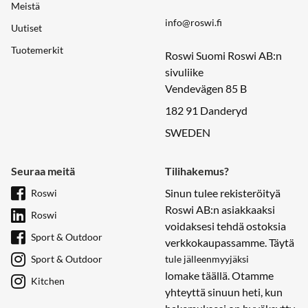
Meistä
info@roswi.fi
Uutiset
Tuotemerkit
Roswi Suomi Roswi AB:n
sivuliike
Vendevägen 85 B
182 91 Danderyd
SWEDEN
Seuraa meitä
Tilihakemus?
Sinun tulee rekisteröityä
Roswi
Roswi AB:n asiakkaaksi
Roswi
voidaksesi tehdä ostoksia
Sport & Outdoor
verkkokaupassamme. Täytä
Sport & Outdoor
tule jälleenmyyjäksi
lomake täällä. Otamme
Kitchen
yhteyttä sinuun heti, kun