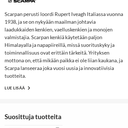
Scarpan perusti loordi Rupert Iveagh Italiassa vuonna
1938, ja se on nykyään maailman johtavia
laadukkaiden kenkien, vaelluskenkien ja monojen
valmistajia. Scarpan kenkiä käytetään paljon
Himalayalla ja napapiireillä, missä suorituskyky ja
toiminnallisuus ovat erittäin tärkeitä. Yrityksen
mottona on, että mikään paikka ei ole liian kaukana, ja
Scarpa lanseeraa joka vuosi uusia ja innovatiivisia
tuotteita.
LUE LISÄÄ
Suosittuja tuotteita