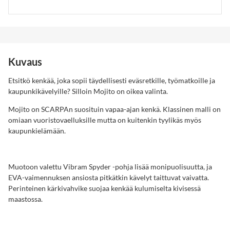
Kuvaus
Etsitkö kenkää, joka sopii täydellisesti eväsretkille, työmatkoille ja
kaupunkikävelyille? Silloin Mojito on oikea valinta.
Mojito on SCARPAn suosituin vapaa-ajan kenkä. Klassinen malli on
omiaan vuoristovaelluksille mutta on kuitenkin tyylikäs myös
kaupunkielämään.
Muotoon valettu Vibram Spyder -pohja lisää monipuolisuutta, ja
EVA-vaimennuksen ansiosta pitkätkin kävelyt taittuvat vaivatta.
Perinteinen kärkivahvike suojaa kenkää kulumiselta kivisessä
maastossa.