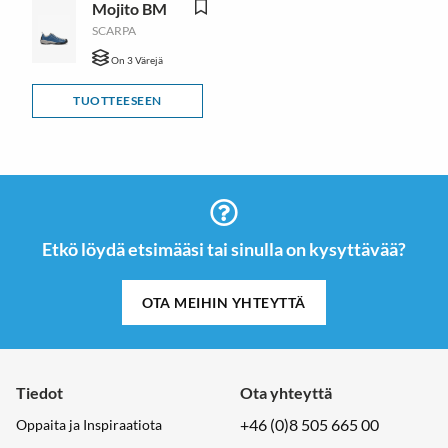
Mojito BM
SCARPA
On 3 Värejä
TUOTTEESEEN
Etkö löydä etsimääsi tai sinulla on kysyttävää?
OTA MEIHIN YHTEYTTÄ
Tiedot
Ota yhteyttä
+46 (0)8 505 665 00
Oppaita ja Inspiraatiota