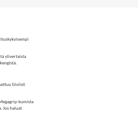
orituskykyisempi
tä ylivertaista
kengistä.
ttuu tiiviisti
. Megagrip-kumista
a. Jos haluat