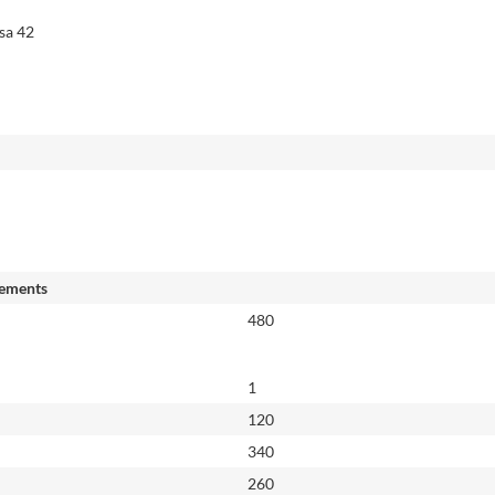
ssa 42
ements
480
1
120
340
260