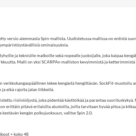
tetty versio aiemmasta Spin-mallista. Uudistetussa mallissa on entistä su
 ympäristöystävällisiä ominaisuuksia.
lyhyille ja teknisille matkoille sekä nopealle juoksijalle, joka kaipaa kengäl
arkkuutta. Malli on yksi SCARPAn malliston kevyimmistä ja ketterimmistä 
en verkkokangaspäällinen tekee kengästä hengittävän. SockFit-muotoilu ase
ja eikä rajoita jalan liikkeitä.
istettu risiiniöljystä, joka pidentää käyttöikää ja parantaa suorituskykyä
n erittäin pitävä erilaisilla alustoilla, joilla tarvitaan hyvää pitoa ja kitka
a kestävän kengän polkujuoksuun, valitse Spin 2.0.
ikoot + koko 48