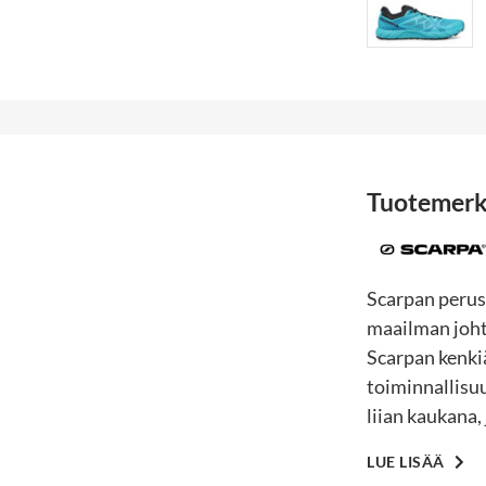
Tuotemerk
Scarpan perust
maailman joht
Scarpan kenkiä
toiminnallisuu
liian kaukana,
LUE LISÄÄ