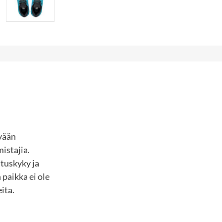
kyään
istajia.
ituskyky ja
 paikka ei ole
ita.