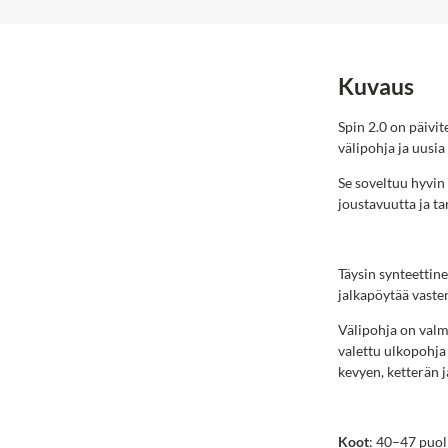
Kuvaus
Spin 2.0 on päivi
välipohja ja uusia
Se soveltuu hyvin 
joustavuutta ja t
Täysin synteettin
jalkapöytää vasten 
Välipohja on valm
valettu ulkopohja o
kevyen, ketterän j
Koot
: 40–47 puol