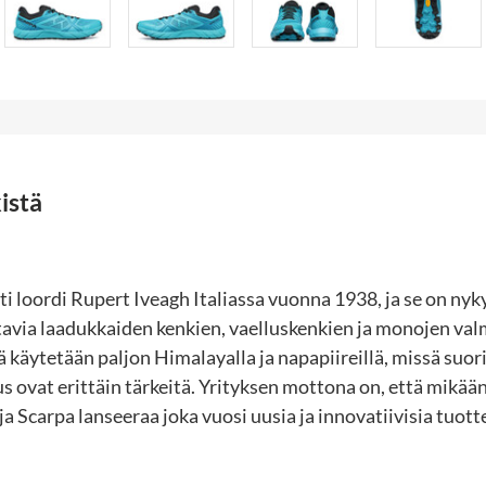
istä
i loordi Rupert Iveagh Italiassa vuonna 1938, ja se on ny
avia laadukkaiden kenkien, vaelluskenkien ja monojen valm
 käytetään paljon Himalayalla ja napapiireillä, missä suor
s ovat erittäin tärkeitä. Yrityksen mottona on, että mikään
 ja Scarpa lanseeraa joka vuosi uusia ja innovatiivisia tuotte