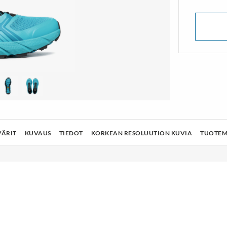
lusukat
Vaelluskengät & Nilkkurit
TÄ ENEMMÄN
NÄYTÄ ENEMMÄN
VÄRIT
KUVAUS
TIEDOT
KORKEAN RESOLUUTION KUVIA
TUOTEM