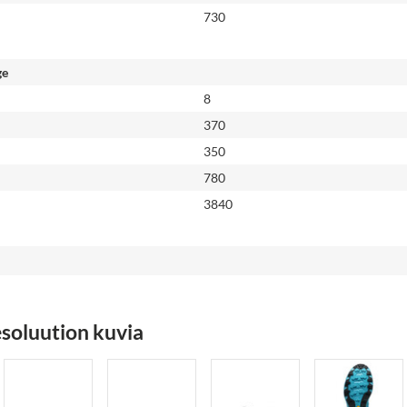
730
ge
8
370
350
780
3840
soluution kuvia