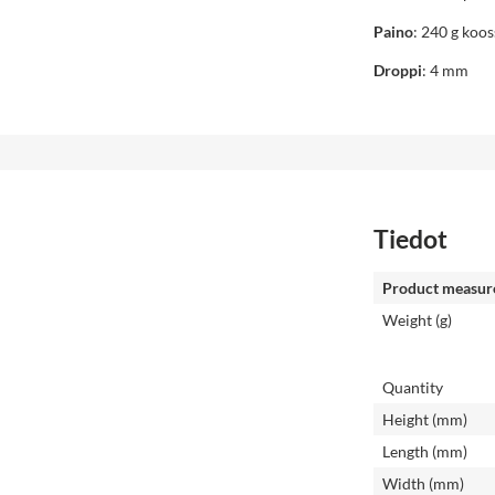
Paino
: 240 g koo
Droppi
: 4 mm
Tiedot
Product measur
Weight (g)
Quantity
Height (mm)
Length (mm)
Width (mm)