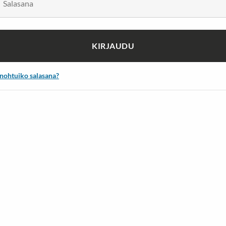
lusukat
Vaelluskengät & Nilkkurit
TÄ ENEMMÄN
NÄYTÄ ENEMMÄN
KIRJAUDU
nohtuiko salasana?