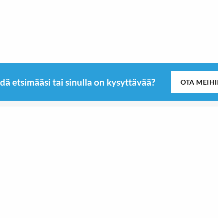
dä etsimääsi tai sinulla on kysyttävää?
OTA MEIH
tä
Seuraa meitä
665 00
Roswi
Roswi
Sport & Outdoor
Sport & Outdoor
oswi AB:n sivuliike
5 B
Kitchen