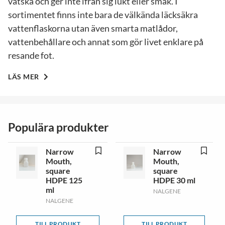
vätska och ger inte ifrån sig lukt eller smak. I
sortimentet finns inte bara de välkända läcksäkra
vattenflaskorna utan även smarta matlådor,
vattenbehållare och annat som gör livet enklare på
resande fot.
LÄS MER
Populära produkter
Narrow
Narrow
Mouth,
Mouth,
square
square
HDPE 125
HDPE 30 ml
ml
NALGENE
NALGENE
TILL PRODUKT
TILL PRODUKT