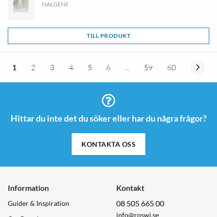
NALGENE
TILL PRODUKT
1
2
3
4
5
6
...
59
60
Hittar du inte det du söker eller har du några frågor?
KONTAKTA OSS
Information
Kontakt
08 505 665 00
Guider & Inspiration
info@roswi.se