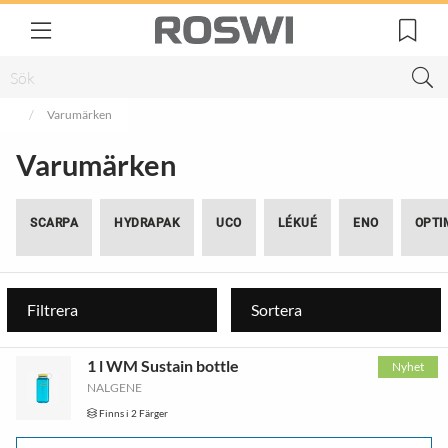
Varumärken
Varumärken
SCARPA
HYDRAPAK
UCO
LÉKUÉ
ENO
OPTI
Filtrera
Sortera
1 l WM Sustain bottle
Nyhet
NALGENE
Finns i 2 Färger