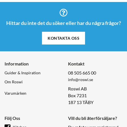
Hittar du inte det du söker eller har du några frågor?
KONTAKTA OSS
Information
Kontakt
08 505 665 00
Guider & Inspiration
info@roswi.se
Om Roswi
Roswi AB
Varumärken
Box 7231
187 13 TÄBY
Följ Oss
Vill du bli återförsäljare?