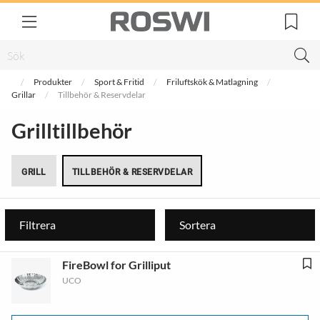
Produkter
Sport & Fritid
Friluftskök & Matlagning
Grillar
Tillbehör & Reservdelar
Grilltillbehör
GRILL
TILLBEHÖR & RESERVDELAR
Filtrera
Sortera
FireBowl for Grilliput
UCO