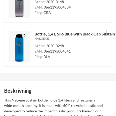
Art.nr:
2020-0148
EAN:
0661195004534
Färg:
GRÅ
Bottle, 1,4 l, Silo Blue with Black Cap Sustain
NALGENE
Art.nr:
2020-0248
EAN:
0661195004541
Färg:
BLÅ
Beskrivning
This Nalgene Sustain bottle holds 1.4 liters and features a
wide‑mouth opening. It is made with 50% recycled plastic and
developed to reduce the impact plastic products have on our