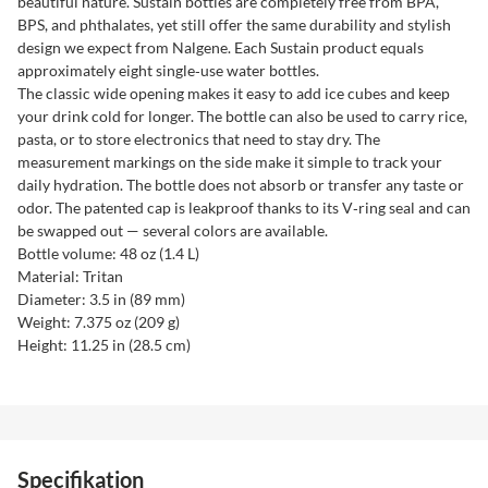
beautiful nature. Sustain bottles are completely free from BPA,
BPS, and phthalates, yet still offer the same durability and stylish
design we expect from Nalgene. Each Sustain product equals
approximately eight single‑use water bottles.
The classic wide opening makes it easy to add ice cubes and keep
your drink cold for longer. The bottle can also be used to carry rice,
pasta, or to store electronics that need to stay dry. The
measurement markings on the side make it simple to track your
daily hydration. The bottle does not absorb or transfer any taste or
odor. The patented cap is leakproof thanks to its V‑ring seal and can
be swapped out — several colors are available.
Bottle volume: 48 oz (1.4 L)
Material: Tritan
Diameter: 3.5 in (89 mm)
Weight: 7.375 oz (209 g)
Height: 11.25 in (28.5 cm)
Specifikation